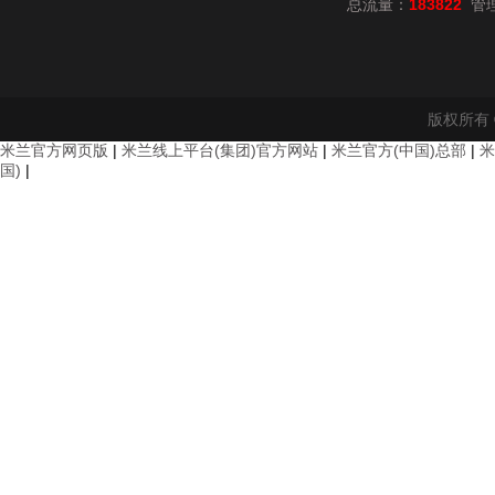
总流量：
183822
管
版权所有 
米兰官方网页版
|
米兰线上平台(集团)官方网站
|
米兰官方(中国)总部
|
米
国)
|